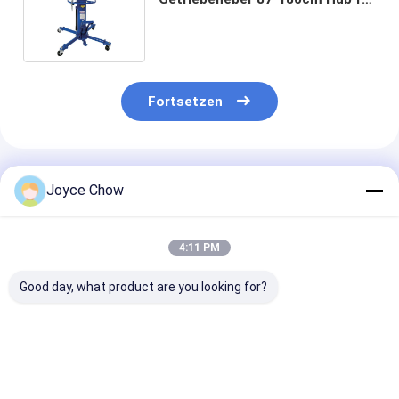
Auto / SUV / Leichte LKW
Getriebereparatur
Fortsetzen
Empfohlene Produkte
Joyce Chow
4:11 PM
Good day, what product are you looking for?
Auto Reparatur 1,5
Automobilreparatur
Hydraulisches
Tonnen
1 Tonnen
Getriebe 1T J
Doppelkolben
Luftgetriebene
Vertical Teles
Hydraulik
Getriebe Jack
der Fahrzeug-