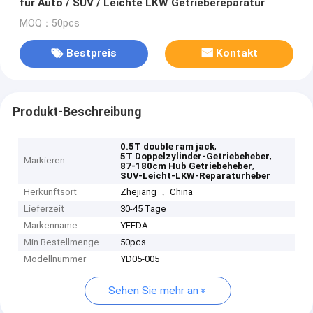
für Auto / SUV / Leichte LKW Getriebereparatur
MOQ：50pcs
Bestpreis
Kontakt
Produkt-Beschreibung
,
0.5T double ram jack
,
5T Doppelzylinder-Getriebeheber
Markieren
,
87-180cm Hub Getriebeheber
SUV-Leicht-LKW-Reparaturheber
Herkunftsort
Zhejiang ， China
Lieferzeit
30-45 Tage
Markenname
YEEDA
Min Bestellmenge
50pcs
Modellnummer
YD05-005
Sehen Sie mehr an