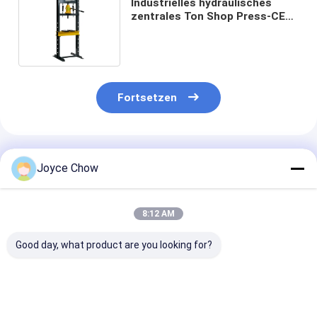
Industrielles hydraulisches
zentrales Ton Shop Press-CER
der Maschinerie-12 bescheinigt
Fortsetzen
Empfohlene Produkte
Joyce Chow
8:12 AM
Good day, what product are you looking for?
50T Pneumatik-
20 Tonnen
3 Zoll hydraul
Hydraulik
Hydraulik- und
Rohrbieger für