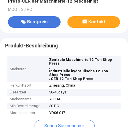
Press-CER der Maschinerie-12 bescheinigt
MOQ：30 PC
Bestpreis
Kontakt
Produkt-Beschreibung
Zentrale Maschinerie 12 Ton Shop
Press
,
Markieren
Industrielle hydraulische 12 Ton
Shop Press
,
CER 12 Ton Shop Press
Herkunftsort
Zhejiang, China
Lieferzeit
30-45days
Markenname
YEEDA
Min Bestellmenge
30 PC
Modellnummer
YD06-017
Sehen Sie mehr an