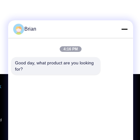
Brian
4:16 PM
Good day, what product are you looking 
for?
k
Referenzen
Senden
d
E-Mail
Sitemap
|
Mobile Seite