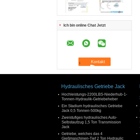
Ich bin online Chat Jetzt
Hydraulisches Getriebe Jack
Hochleistungs-2200LBS-Niederhub-1-
Tonnen-Hydraulik-Getriebeheber
Ein Stadium hydraulisches Getriebe
Jack 0,5 Tonnen-500kg
Zweistufiges hydraulisches Auto-
Selbstaufzug 1,5 Ton Transmission
Jack
Getriebe, welches das 4
Gießmaschinen-Tief 2 Ton Hydraulic