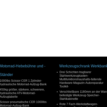
Motorrad-Hebebühne und -
Werkzeugschrank Werkban
Drei Schichten tragbarer
Ständer
Stahlwerkzeugkasten-
Multifunktionshaushalts-faltende
1000lbs Scissor CER 1 Zylinder-
Hardware-Magazin-Autoreparatur
hydraulische Motorrad-Aufzug-Bank
Toolkit-
450kg größer, stärkere, schwerere,
Verschließbare 1180mm an der Wan
hydraulische ATV-Motorrad-
befestigte Werkzeug-Speicher-
Aufzugtabelle
Stahlkabinette
Scissor pneumatische CER 1000lbs
Rote 7 Fach-Werkstattwagen-
Motorrad-Aufzug-Bank