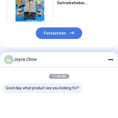
Getriebeheber
Getriebeunterstützung
Fortsetzen
Empfohlene Produkte
Joyce Chow
11:03 AM
Good day, what product are you looking for?
Auto Reparatur 1,5
Automobilreparatur
Hydraulisches
Tonnen
1 Tonnen
Getriebe 1T J
Doppelkolben
Luftgetriebene
Vertical Teles