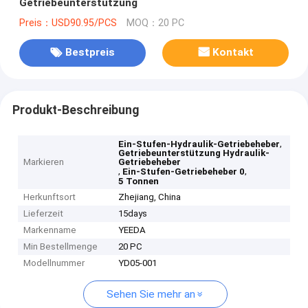
Getriebeunterstützung
Preis：USD90.95/PCS
MOQ：20 PC
Bestpreis
Kontakt
Produkt-Beschreibung
,
Ein-Stufen-Hydraulik-Getriebeheber
Getriebeunterstützung Hydraulik-
Markieren
Getriebeheber
,
,
Ein-Stufen-Getriebeheber 0
5 Tonnen
Herkunftsort
Zhejiang, China
Lieferzeit
15days
Markenname
YEEDA
Min Bestellmenge
20 PC
Modellnummer
YD05-001
Sehen Sie mehr an