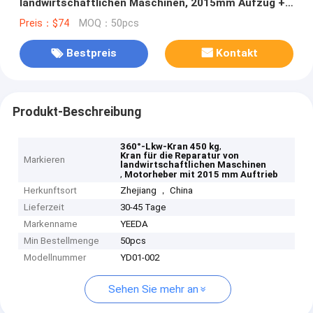
landwirtschaftlichen Maschinen, 2015mm Aufzug +
1295mm Radius
Preis：$74
MOQ：50pcs
Bestpreis
Kontakt
Produkt-Beschreibung
,
360°-Lkw-Kran 450 kg
Kran für die Reparatur von
Markieren
landwirtschaftlichen Maschinen
,
Motorheber mit 2015 mm Auftrieb
Herkunftsort
Zhejiang ， China
Lieferzeit
30-45 Tage
Markenname
YEEDA
Min Bestellmenge
50pcs
Modellnummer
YD01-002
Sehen Sie mehr an