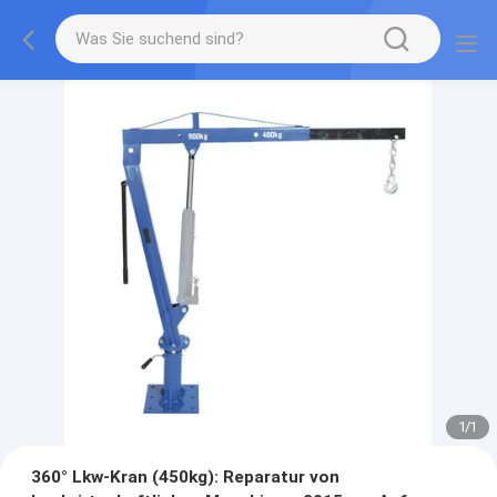
1
/
1
360° Lkw-Kran (450kg): Reparatur von