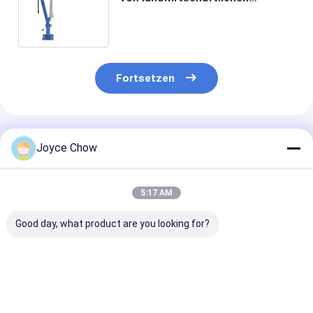
Maschinen, 2015mm Aufzug +
1295mm Radius
Fortsetzen
Empfohlene Produkte
Joyce Chow
5:17 AM
Good day, what product are you looking for?
Unverzichtbar für
2-Tonnen-
3 Tonnen
die Autoreparatur:
Werkstattkran,
festgebauter
1-Tonnen-
tragbar, hydraulisch
Schwerlastkra
Klappkran, robust
| Autoreparatur, 4-
für die Repara