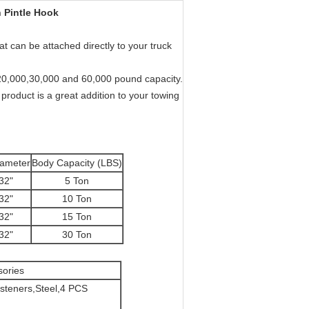
 Pintle Hook
t can be attached directly to your truck
0,20,000,30,000 and 60,000 pound capacity.
s product is a great addition to your towing
iameter
Body Capacity (LBS)
32"
5 Ton
32"
10 Ton
32"
15 Ton
32"
30 Ton
sories
asteners,Steel,4 PCS