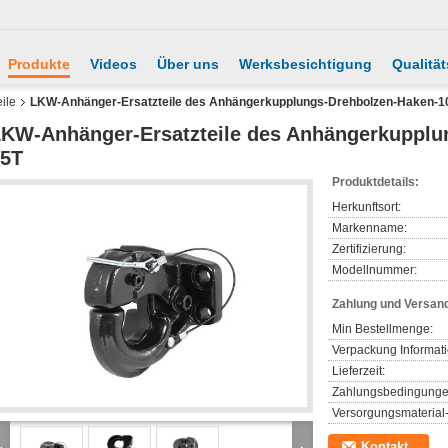
Produkte
Videos
Über uns
Werksbesichtigung
Qualität
ile
LKW-Anhänger-Ersatzteile des Anhängerkupplungs-Drehbolzen-Haken-1
KW-Anhänger-Ersatzteile des Anhängerkupplu
15T
Produktdetails:
Herkunftsort:
Markenname:
Zertifizierung:
Modellnummer:
Zahlung und Versan
Min Bestellmenge:
Verpackung Informat
Lieferzeit:
Zahlungsbedingunge
Versorgungsmaterial-
Kontakt