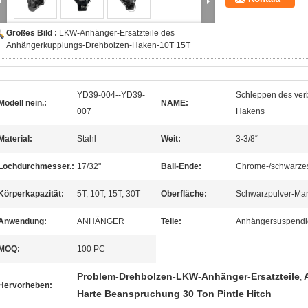
Großes Bild :
LKW-Anhänger-Ersatzteile des
Anhängerkupplungs-Drehbolzen-Haken-10T 15T
YD39-004--YD39-
Schleppen des ve
Modell nein.:
NAME:
007
Hakens
Material:
Stahl
Weit:
3-3/8“
Lochdurchmesser.:
17/32"
Ball-Ende:
Chrome-/schwarze
Körperkapazität:
5T, 10T, 15T, 30T
Oberfläche:
Schwarzpulver-Man
Anwendung:
ANHÄNGER
Teile:
Anhängersuspendi
MOQ:
100 PC
Problem-Drehbolzen-LKW-Anhänger-Ersatzteile
,
Hervorheben:
Harte Beanspruchung 30 Ton Pintle Hitch