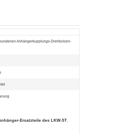
rbundenen Anhängerkupplungs-Drehbolzen-
s
tel
erung
Anhänger-Ersatzteile des LKW-5T
,