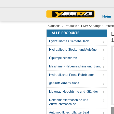
Heim
Startseite
Produkte
LKW-Anhänger-Ersatzte
ALLE PRODUKTE
L
Hydraulisches Getriebe Jack
Hydraulische Stecker und Aufzüge
Ölpumpe schmieren
Maschinen-Hebemaschine und Stand
Hydraulischer Press-Rohrbieger
geführte Arbeitslampe
Motorrad-Hebebühne und -Ständer
Reifenmontiermaschine und
Auswuchtmaschine
Automobilkriechpflanze Seat