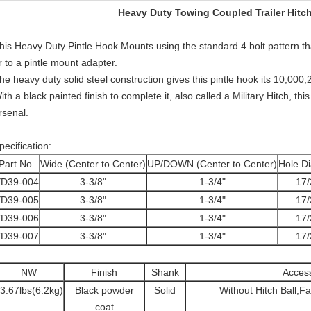
Heavy Duty Towing Coupled Trailer Hitch
his Heavy Duty Pintle Hook Mounts using the standard 4 bolt pattern tha
r to a pintle mount adapter.
he heavy duty solid steel construction gives this pintle hook its 10,00
ith a black painted finish to complete it, also called a Military Hitch, thi
rsenal.
pecification:
Part No.
Wide (Center to Center)
UP/DOWN (Center to Center)
Hole D
D39-004
3-3/8"
1-3/4"
17/
D39-005
3-3/8"
1-3/4"
17/
D39-006
3-3/8"
1-3/4"
17/
D39-007
3-3/8"
1-3/4"
17/
NW
Finish
Shank
Acces
3.67lbs(6.2kg)
Black powder
Solid
Without Hitch Ball,F
coat