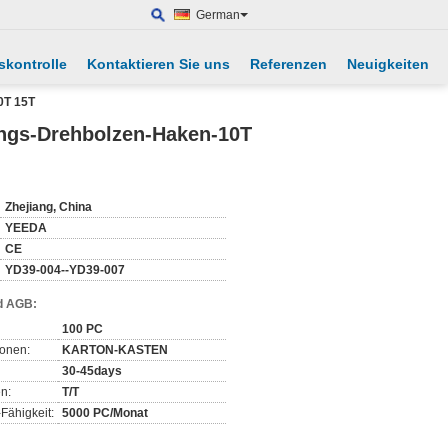
German
skontrolle
Kontaktieren Sie uns
Referenzen
Neuigkeiten
0T 15T
ngs-Drehbolzen-Haken-10T
Zhejiang, China
YEEDA
CE
YD39-004--YD39-007
d AGB:
100 PC
ionen:
KARTON-KASTEN
30-45days
n:
T/T
Fähigkeit:
5000 PC/Monat