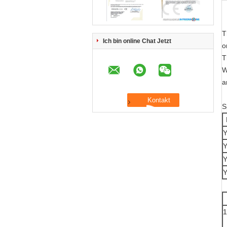
T
Ich bin online Chat Jetzt
o
T
W
a
S
Y
Y
Y
Y
1