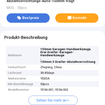
Abziehvorrichtungs-Auto-150mm trägt
MOQ：50pcs
Bestpreis
Kontakt
Produkt-Beschreibung
,
150mm Garagen-Handwerkzeuge
Drei Greifer-Garagen-
Markieren
Handwerkzeuge
,
150mm 3 Greifer-Abziehvorrichtung
Herkunftsort
Zhejiang, China
Lieferzeit
30-45days
Markenname
YEEDA
Min Bestellmenge
50pcs
Modellnummer
YD56-001, YD56-002
Sehen Sie mehr an