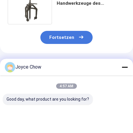
Handwerkzeuge des
Abziehvorrichtungs-Auto-
150mm trägt
Fortsetzen
Empfohlene Produkte
Joyce Chow
4:57 AM
Good day, what product are you looking for?
23-teiliges
2/3 Backen-Abzieher
YEEDA YD53-S
Ölfilterschlüssel-Set
aus
Auto-Rückzie
mit Kappen-Typ,
Kohlenstoffstahl,
Luftschlauchr