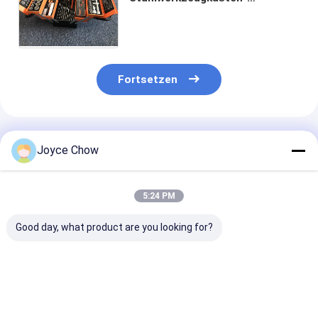
Multifunktionshaushalts-
faltende Hardware-Magazin-
Autoreparatur Toolkit-
Fortsetzen
Empfohlene Produkte
Joyce Chow
5:24 PM
Good day, what product are you looking for?
23-teiliges
2/3 Backen-Abzieher
YEEDA YD53-S
Ölfilterschlüssel-Set
aus
Auto-Rückzie
mit Kappen-Typ,
Kohlenstoffstahl,
Luftschlauchr
Aluminiumlegierung,
weiß verzinkt, für
10-30m 20-30B