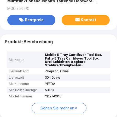
Multifunktionshaushalts-faltende Hardware-
Magazin-Autoreparatur Toolkit-
MOQ：50 PC
Bestpreis
Kontakt
Produkt-Beschreibung
,
Mobile 5 Tray Cantilever Tool Box
,
Falte 5 Tray Cantilever Tool Box
Markieren
Drei Schichten tragbare
Stahlwerkzeugkasten-
Herkunftsort
Zhejiang, China
Lieferzeit
30-45days
Markenname
YEEDA
Min Bestellmenge
50 PC
Modellnummer
YD27-001B
Sehen Sie mehr an