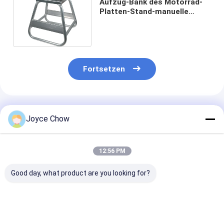
Aufzug-Bank des Motorrad-
Platten-Stand-manuelle
Motorrad-1000lbs
Fortsetzen
Empfohlene Produkte
Joyce Chow
12:56 PM
Good day, what product are you looking for?
1100LB Moto Dolly
1500LB Moto Front
1500LB Moto 
On Spot Steering No
Wheel Lift Stand 4-
Lift Hydraulis