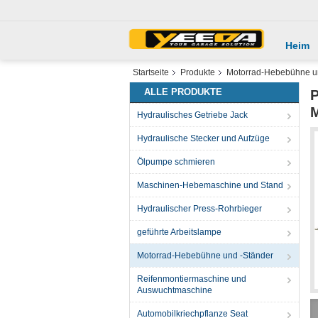
Heim
Startseite
Produkte
Motorrad-Hebebühne u
ALLE PRODUKTE
P
M
Hydraulisches Getriebe Jack
Hydraulische Stecker und Aufzüge
Ölpumpe schmieren
Maschinen-Hebemaschine und Stand
Hydraulischer Press-Rohrbieger
geführte Arbeitslampe
Motorrad-Hebebühne und -Ständer
Reifenmontiermaschine und
Auswuchtmaschine
Automobilkriechpflanze Seat