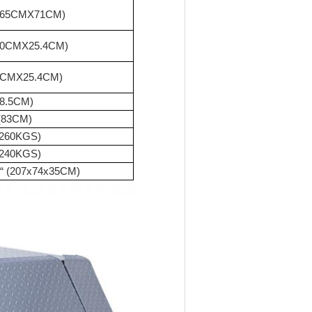
“ (65CMX71CM)
200CMX25.4CM)
65CMX25.4CM)
18.5CM)
 (83CM)
(260KGS)
(240KGS)
77“ (207x74x35CM)