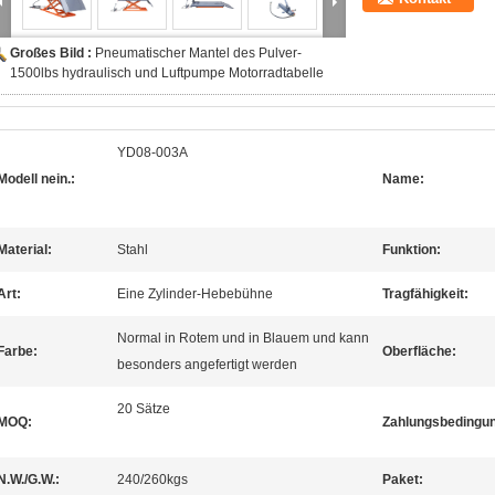
Großes Bild :
Pneumatischer Mantel des Pulver-
1500lbs hydraulisch und Luftpumpe Motorradtabelle
YD08-003A
Modell nein.:
Name:
Material:
Stahl
Funktion:
Art:
Eine Zylinder-Hebebühne
Tragfähigkeit:
Normal in Rotem und in Blauem und kann
Farbe:
Oberfläche:
besonders angefertigt werden
20 Sätze
MOQ:
Zahlungsbedingu
N.W./G.W.:
240/260kgs
Paket: