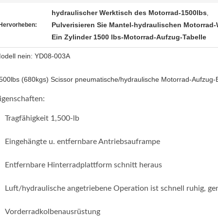
hydraulischer Werktisch des Motorrad-1500lbs
,
Pulverisieren Sie Mantel-hydraulischen Motorrad-
Hervorheben:
Ein Zylinder 1500 lbs-Motorrad-Aufzug-Tabelle
odell nein: YD08-003A
500lbs (680kgs) Scissor pneumatische/hydraulische Motorrad-Aufzug-
igenschaften:
Tragfähigkeit 1,500-lb
Eingehängte u. entfernbare Antriebsauframpe
Entfernbare Hinterradplattform schnitt heraus
Luft/hydraulische angetriebene Operation ist schnell ruhig, g
Vorderradkolbenausrüstung