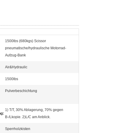
1500lbs (680kgs) Scissor
pneumatische/hydraulische Motorrad-
Aufzug-Bank
Air&Hydraulic
1500lbs
Pulverbeschichtung
1) T/T, 30% Ablagerung, 70% gegen
ng:
B-/Lkopie. 2)L/C am Anblick.
Sperrholzkisten