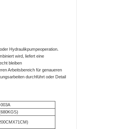
t oder Hydraulikpumpeoperation.
niert wird, liefert eine
echt bleiben
eren Arbeitsbereich für genaueren
ngsarbeiten durchführt oder Detail
-003A
(680KGS)
 (200CMX71CM)