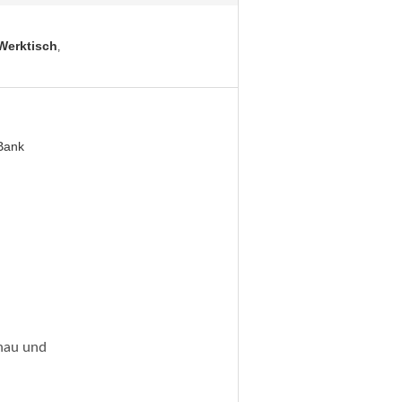
Werktisch
,
Bank
enau und