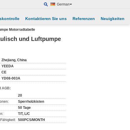
German
skontrolle
Kontaktieren Sie uns
Referenzen
Neuigkeiten
umpe Motorradtabelle
aulisch und Luftpumpe
Zhejiang, China
YEEDA
CE
YD08-003A
d AGB:
20
ionen:
Sperrholzkisten
50 Tage
n:
T/T, L/C
Fähigkeit:
500PCS/MONTH