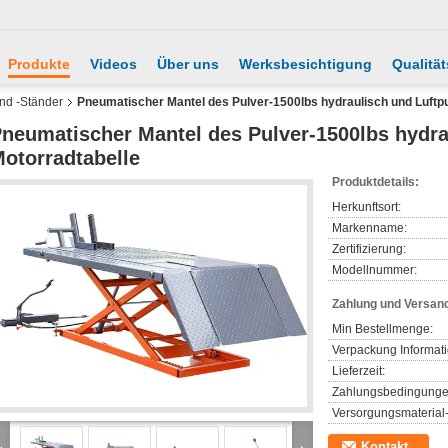
Produkte
Videos
Über uns
Werksbesichtigung
Qualität
nd -Ständer
Pneumatischer Mantel des Pulver-1500lbs hydraulisch und Luftp
neumatischer Mantel des Pulver-1500lbs hydr
otorradtabelle
Produktdetails:
Herkunftsort:
Markenname:
Zertifizierung:
Modellnummer:
Zahlung und Versan
Min Bestellmenge:
Verpackung Informat
Lieferzeit:
Zahlungsbedingunge
Versorgungsmaterial-
Kontakt