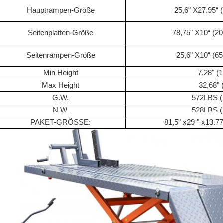
Hauptrampen-Größe
25,6" X27.95
Seitenplatten-Größe
78,75" X10“ (
Seitenrampen-Größe
25,6" X10“ (
Min Height
7,28" (
Max Height
32,68"
G.W.
572LBS 
N.W.
528LBS 
PAKET-GRÖSSE:
81,5" x29 " x13.