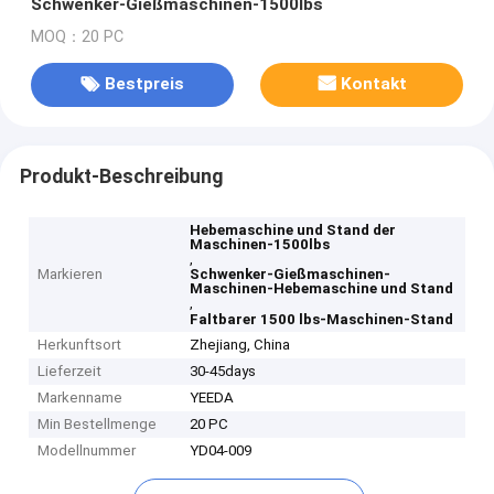
Schwenker-Gießmaschinen-1500lbs
MOQ：20 PC
Bestpreis
Kontakt
Produkt-Beschreibung
Hebemaschine und Stand der
Maschinen-1500lbs
,
Markieren
Schwenker-Gießmaschinen-
Maschinen-Hebemaschine und Stand
,
Faltbarer 1500 lbs-Maschinen-Stand
Herkunftsort
Zhejiang, China
Lieferzeit
30-45days
Markenname
YEEDA
Min Bestellmenge
20 PC
Modellnummer
YD04-009