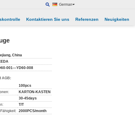
German
skontrolle
Kontaktieren Sie uns
Referenzen
Neuigkeiten
uge
ejiang, China
EEDA
60-001---YD60-008
d AGB:
100pcs
ionen:
KARTON-KASTEN
30-45days
n:
T/T
Fähigkeit:
2000PCS/month