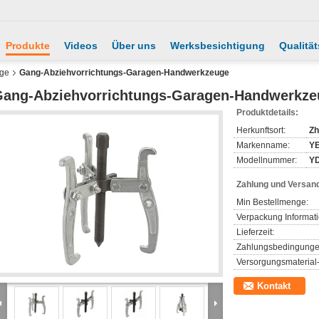
Produkte
Videos
Über uns
Werksbesichtigung
Qualität
ge
Gang-Abziehvorrichtungs-Garagen-Handwerkzeuge
ang-Abziehvorrichtungs-Garagen-Handwerkze
Produktdetails:
Herkunftsort:
Zh
Markenname:
Y
Modellnummer:
YD
Zahlung und Versan
Min Bestellmenge:
Verpackung Informat
Lieferzeit:
Zahlungsbedingunge
Versorgungsmaterial-
Kontakt