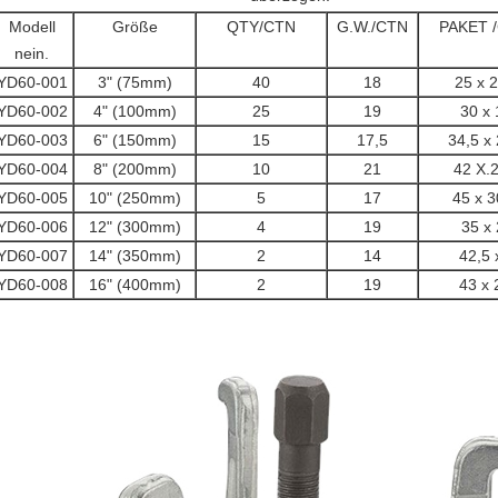
Modell
Größe
QTY/CTN
G.W./CTN
PAKET 
nein.
YD60-001
3" (75mm)
40
18
25 x 2
YD60-002
4" (100mm)
25
19
30 x 
YD60-003
6" (150mm)
15
17,5
34,5 x 
YD60-004
8" (200mm)
10
21
42 X.2
YD60-005
10" (250mm)
5
17
45 x 3
YD60-006
12" (300mm)
4
19
35 x 
YD60-007
14" (350mm)
2
14
42,5 
YD60-008
16" (400mm)
2
19
43 x 