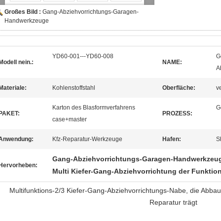
Großes Bild :
Gang-Abziehvorrichtungs-Garagen-
Handwerkzeuge
YD60-001---YD60-008
G
Modell nein.:
NAME:
A
Materiale:
Kohlenstoffstahl
Oberfläche:
v
Karton des Blasformverfahrens
G
PAKET:
PROZESS:
case+master
Anwendung:
Kfz-Reparatur-Werkzeuge
Hafen:
S
Gang-Abziehvorrichtungs-Garagen-Handwerkzeu
Hervorheben:
Multi Kiefer-Gang-Abziehvorrichtung der Funktio
Multifunktions-2/3 Kiefer-Gang-Abziehvorrichtungs-Nabe, die Abba
Reparatur trägt