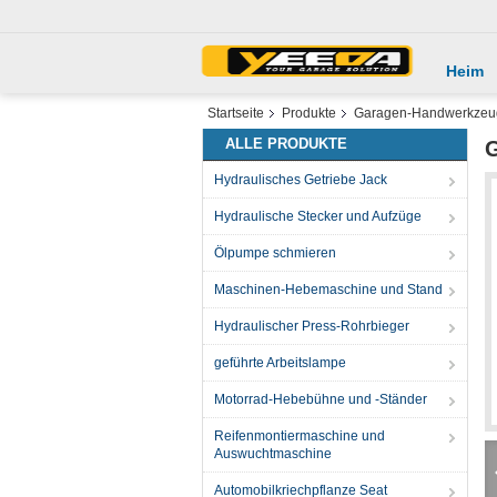
Heim
Startseite
Produkte
Garagen-Handwerkzeu
ALLE PRODUKTE
G
Hydraulisches Getriebe Jack
Hydraulische Stecker und Aufzüge
Ölpumpe schmieren
Maschinen-Hebemaschine und Stand
Hydraulischer Press-Rohrbieger
geführte Arbeitslampe
Motorrad-Hebebühne und -Ständer
Reifenmontiermaschine und
Auswuchtmaschine
Automobilkriechpflanze Seat