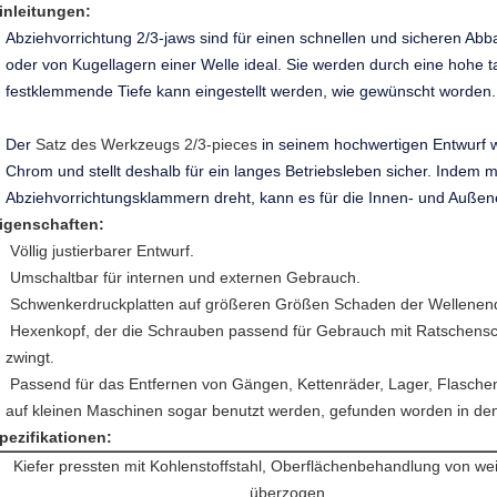
inleitungen:
Abziehvorrichtung 2/3-jaws sind für einen schnellen und sicheren A
oder von Kugellagern einer Welle ideal. Sie werden durch eine hohe ta
festklemmende Tiefe kann eingestellt werden, wie gewünscht worden.
Der
Satz des Werkzeugs 2/3-pieces
in seinem hochwertigen Entwurf
Chrom und stellt deshalb für ein langes Betriebsleben sicher. Indem 
Abziehvorrichtungsklammern dreht, kann es für die Innen- und Außen
igenschaften:
Völlig justierbarer Entwurf.
Umschaltbar für internen und externen Gebrauch.
Schwenkerdruckplatten auf größeren Größen Schaden der Wellenend
Hexenkopf, der die Schrauben passend für Gebrauch mit Ratschensc
zwingt.
Passend für das Entfernen von Gängen, Kettenräder, Lager, Flasche
auf kleinen Maschinen sogar benutzt werden, gefunden worden in 
pezifikationen:
Kiefer pressten mit Kohlenstoffstahl, Oberflächenbehandlung von w
überzogen.