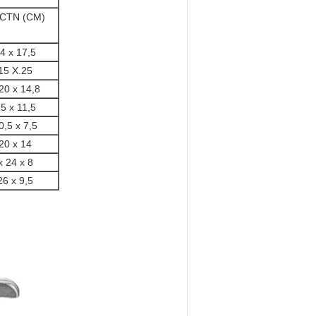
/CTN (CM)
4 x 17,5
15 X.25
20 x 14,8
5 x 11,5
0,5 x 7,5
20 x 14
x 24 x 8
26 x 9,5