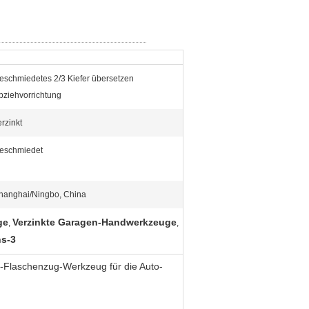
eschmiedetes 2/3 Kiefer übersetzen
bziehvorrichtung
erzinkt
eschmiedet
hanghai/Ningbo, China
ge
Verzinkte Garagen-Handwerkzeuge
,
,
ns-3
u-Flaschenzug-Werkzeug für die Auto-