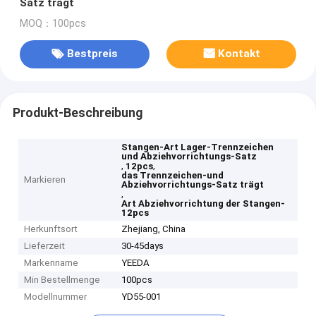
Satz trägt
MOQ：100pcs
Bestpreis
Kontakt
Produkt-Beschreibung
Stangen-Art Lager-Trennzeichen
und Abziehvorrichtungs-Satz
,
,
12pcs
das Trennzeichen-und
Markieren
Abziehvorrichtungs-Satz trägt
,
Art Abziehvorrichtung der Stangen-
12pcs
Herkunftsort
Zhejiang, China
Lieferzeit
30-45days
Markenname
YEEDA
Min Bestellmenge
100pcs
Modellnummer
YD55-001