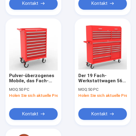
Kontakt
Kontakt
Pulver-überzogenes
Der 19 Fach-
Mobile, das Fach-
Werkstattwagen 56
Spitzenwerkzeug-
bewegen Werkzeug-
MOQ:
50 PC
MOQ:
50 PC
Kasten des Griff-9
Kasten-Kabinette
Holen Sie sich aktuelle Preis
Holen Sie sich aktuelle Preis
zieht
Schritt für Schritt
fort
Kontakt
Kontakt