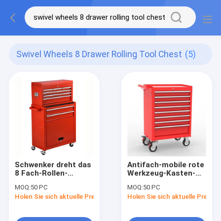
Swivel Wheels 8 Drawer Rolling Tool Chest
(5)
Schwenker dreht das
Antifach-mobile rote
8 Fach-Rollen-
Werkzeug-Kasten-
Werkzeug-Kasten
Kabinette des beleg-
MOQ:
50 PC
MOQ:
50 PC
8
Holen Sie sich aktuelle Preis
Holen Sie sich aktuelle Preis