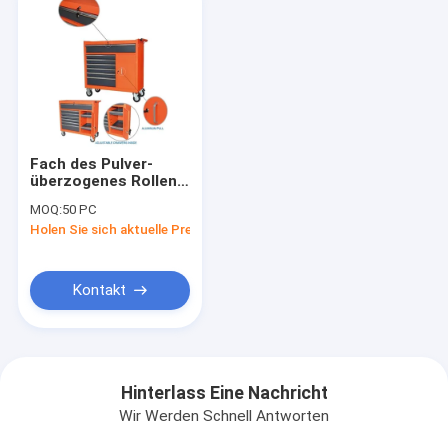
Fach des Pulver-
überzogenes Rollen-
9 1.0mm 42 Zoll-
MOQ:
50 PC
Werkzeug-Kabinett
Holen Sie sich aktuelle Preis
Kontakt
Hinterlass Eine Nachricht
Wir Werden Schnell Antworten