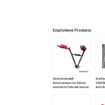
Empfohlene Produkte
Hecktürmodell-
Dreifa
Autotransporter-hinten
1500 l
montierte Fahrrad-Gestelle
Anti-R
für Anhängerkupplungen
Motorr
Schne