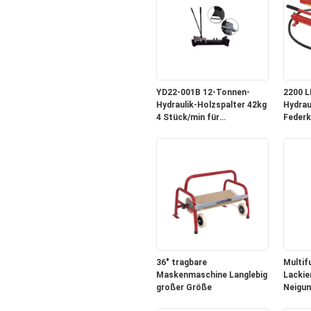
YD22-001B 12-Tonnen-
2200 L
Hydraulik-Holzspalter 42kg
Hydrau
4 Stück/min für
Federk
Farm/Campingplatz
200mm 
Holzarbeiten
Autowe
36" tragbare
Multif
Maskenmaschine Langlebig
Lackie
großer Größe
Neigun
für die