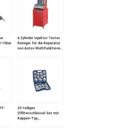
ße
6 Zylinder Injektor Tester
0-15bar
Reiniger für die Reparatur
von Autos Multifunktions
ahrräder
effizient
ff-
23-teiliges
Ölfilterschlüssel-Set mit
Kappen-Typ,
ür
Aluminiumlegierung, für