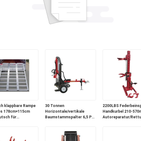
ch klappbare Rampe
30 Tonnen
2200LBS Federbeins
bs 178cm×115cm
Horizontale/vertikale
Handkurbel 210-570
utsch für
Baumstammspalter 6,5 PS
Autoreparatur/Rett
äder / ATVs /
15s Zyklus für große
emobile
Wald-/Anlagenholzarbeiten