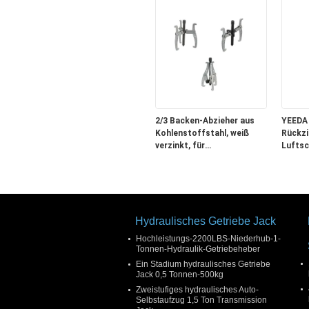
Vorber
von Ka
2/3 Backen-Abzieher aus
YEEDA 
Kohlenstoffstahl, weiß
Rückzi
verzinkt, für
Luftsc
Auto-/Industrie-/Landwirtschaftswar
20-30B
langlebig & griffig
Werkst
Hydraulisches Getriebe Jack
Hochleistungs-2200LBS-Niederhub-1-
Tonnen-Hydraulik-Getriebeheber
Ein Stadium hydraulisches Getriebe
Jack 0,5 Tonnen-500kg
Zweistufiges hydraulisches Auto-
Selbstaufzug 1,5 Ton Transmission