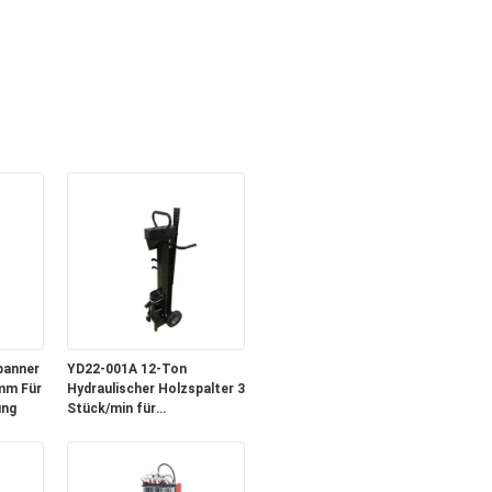
panner
YD22-001A 12-Ton
mm Für
Hydraulischer Holzspalter 3
ung
Stück/min für
Forst-/Landwirtschaftliche
Holzverarbeitung