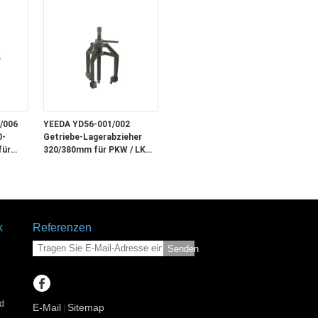
Autoreparatur/DIY,
vielseitig und langlebig
/006
YEEDA YD56-001/002
0-
Getriebe-Lagerabzieher
für
320/380mm für PKW / LKW /
t /
Werkstätten
k
Referenzen
Senden
d
E-Mail
Sitemap
|