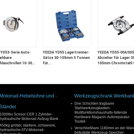
eitung/Lackierung
Auto / Heimwerken /
rosserieteilen
Werkstatt
YD53-Serie Auto-
YEEDA YD55 Lagertrenner-
YEEDA YD55-004/005
ehbare
Sätze 30-105mm 5 Tonnen
Abzieher für Lager 3
hlauchrollen 10-30m
für
105mm Chromstahl 
tung,
ar für
Auto/Landwirtschaft/Industrie
Auto / Landwirtschaf
ätten/Anlagen/Zentren
Anlage
Motorrad-Hebebühne und -
Werkzeugschrank Werkban
Drei Schichten tragbarer
Ständer
Stahlwerkzeugkasten-
Multifunktionshaushalts-faltende
1000lbs Scissor CER 1 Zylinder-
Hardware-Magazin-Autoreparatur
hydraulische Motorrad-Aufzug-Bank
Toolkit-
450kg größer, stärkere, schwerere,
Verschließbare 1180mm an der Wan
hydraulische ATV-Motorrad-
befestigte Werkzeug-Speicher-