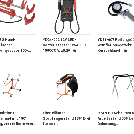
BS Hand-
YD24-002 12V LED-
YD31-007 Reifengrö
lischer
Batterietester 125A 200-
W/Inflationsgewehr 
ompressor 100-
1000CCA, ±0,2V für
Kurzschlauch für
24,5 kg für
Fahrzeugbesitzer/Rettung
Autos/Motorräder/F
rkstätten / Rettung
unktions-
Einstellbarer
RYAN PU Schaumsto
rstand mit 180°
Stoßfängerstand 180° Dreh
Arbeitsstand 500 lbs
g, verstellbare Arme
für das
Belastung,
Autokörpervorbereitungssprühen
zusammenklappbar f